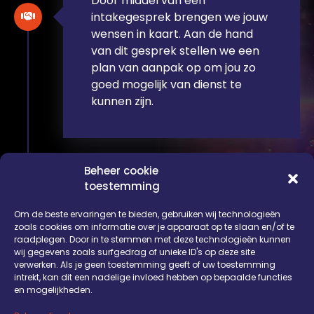
Door middel van een
intakegesprek brengen we jouw
wensen in kaart. Aan de hand
van dit gesprek stellen we een
plan van aanpak op om jou zo
goed mogelijk van dienst te
kunnen zijn.
Beheer cookie
toestemming
Stap 02
Om de beste ervaringen te bieden, gebruiken wij technologieën
zoals cookies om informatie over je apparaat op te slaan en/of te
Pakket kiezen
raadplegen. Door in te stemmen met deze technologieën kunnen
wij gegevens zoals surfgedrag of unieke ID's op deze site
Na het in kaart brengen van
verwerken. Als je geen toestemming geeft of uw toestemming
intrekt, kan dit een nadelige invloed hebben op bepaalde functies
jouw wensen, stellen wij een
en mogelijkheden.
offerte op die aansluit bij jouw