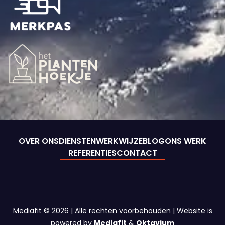
OVER ONS
DIENSTEN
WERKWIJZE
BLOG
ONS WERK
REFERENTIES
CONTACT
Mediafit © 2026 | Alle rechten voorbehouden | Website is
powered by
Mediafit
&
Oktavium
Algemene Voorwaarden
Disclaimer en privacy policy