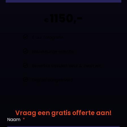
1150,-
€
6 uur fotografie
Nauwkeurige selectie
Bewerkte beelden kleur & zwart wit
Digitaal aangeleverd
Vraag een gratis offerte aan!
Naam