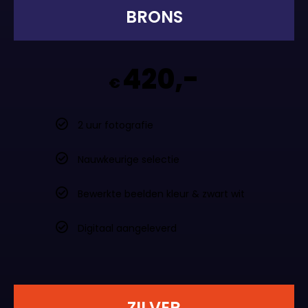
420,-
€
2 uur fotografie
Nauwkeurige selectie
Bewerkte beelden kleur & zwart wit
Digitaal aangeleverd
ZILVER