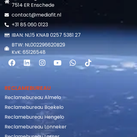
contact@mediafit.nl
+31 85 060 0123
IBAN: NL15 KNAB 0257 5381 27
BTW: NL002296620B29
KvK: 65126548
RECLAMEBUREAU
Reclamebureau Almelo
Reclamebureau Boekelo
Reclamebureau Hengelo
Reclamebureau Lonneker
Reclamebureau Losser
Reclamebureau Oldenzaal