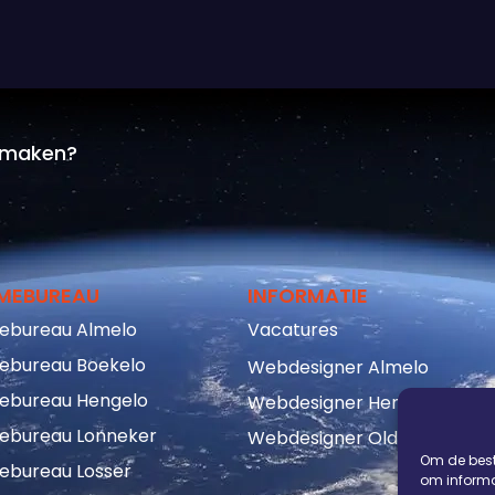
n maken?
MEBUREAU
INFORMATIE
ebureau Almelo
Vacatures
ebureau Boekelo
Webdesigner Almelo
ebureau Hengelo
Webdesigner Hengelo
ebureau Lonneker
Webdesigner Oldenzaal
Om de best
ebureau Losser
om informat