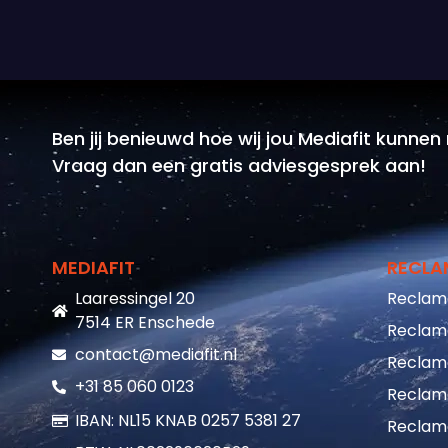
Ben jij benieuwd hoe wij jou Mediafit kunne
Vraag dan een gratis adviesgesprek aan!
MEDIAFIT
RECLA
Laaressingel 20
Reclam
7514 ER Enschede
Reclam
contact@mediafit.nl
Reclam
+31 85 060 0123
Reclam
IBAN: NL15 KNAB 0257 5381 27
Reclam