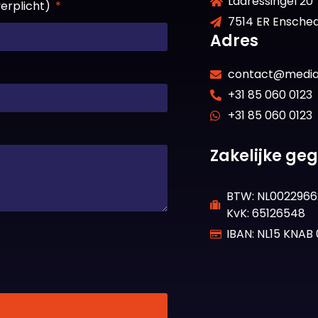
Laaressingel 20
verplicht)
7514 ER Ensche
Adres
contact@mediaf
+31 85 060 0123
+31 85 060 0123
Zakelijke ge
BTW: NL0022966
KvK: 65126548
IBAN: NL15 KNAB 