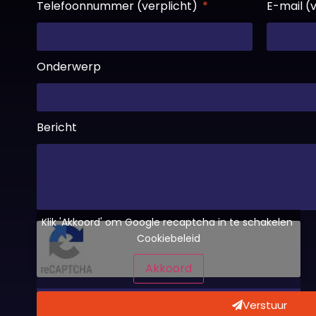
Telefoonnummer (verplicht)
E-mail (
Onderwerp
Bericht
Klik 'Akkoord' om Google recaptcha in te schakelen
Cookiebeleid
Akkoord
Verstuur