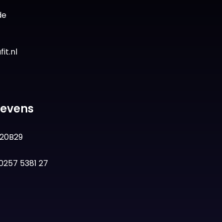
de
it.nl
gevens
20B29
0257 5381 27