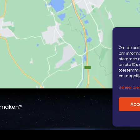
Om de best
om informat
stemmen me
unieke ID's
toestemmin
en mogelij
Beheer die
Acc
n maken?