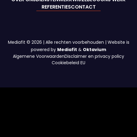
intrekt, kan dit een nadelige invloed hebben op bepaalde functies
en mogelijkheden.
Beheer diensten
Mediafit © 2026 | Alle rechten voorbehouden | Website is
Accepteren
powered by
Mediafit
&
Oktavium
Algemene Voorwaarden
Disclaimer en privacy policy
Weigeren
Cookiebeleid EU
Bekijk voorkeuren
Cookiebeleid
Privacy Policy