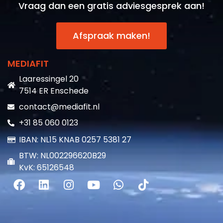
Afspraak maken!
MEDIAFIT
Laaressingel 20
7514 ER Enschede
contact@mediafit.nl
+31 85 060 0123
IBAN: NL15 KNAB 0257 5381 27
BTW: NL002296620B29
KvK: 65126548
RECLAMEBUREAU