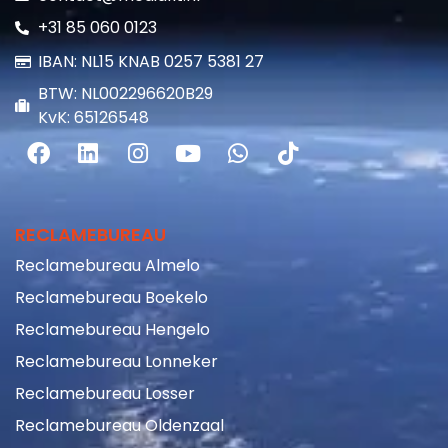
+31 85 060 0123
IBAN: NL15 KNAB 0257 5381 27
BTW: NL002296620B29
KvK: 65126548
RECLAMEBUREAU
Reclamebureau Almelo
Reclamebureau Boekelo
Reclamebureau Hengelo
Reclamebureau Lonneker
Reclamebureau Losser
Reclamebureau Oldenzaal