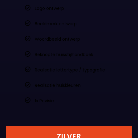
Logo ontwerp
Beeldmerk ontwerp
Woordbeeld ontwerp
Beknopte huisstijlhandboek
Realisatie lettertype / typografie
Realisatie huiskleuren
1x Revisie
ZILVER