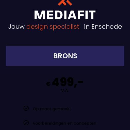
Jouw
design specialist
in Enschede
BRONS
499,-
€
V.A.
Op maat gemaakt
Voorbereidingen en concepten