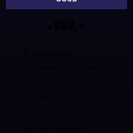
999,-
€
V.A.
Op maat gemaakt
Voorbereidingen en concepten
Logo ontwerp
Beeldmerk ontwerp
Woordbeeld ontwerp
Beknopte huisstijlhandboek