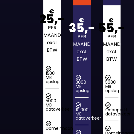
€
25,-
€
€
35,-
55,-
PER
MAAND
PER
PER
excl.
MAAND
MAAND
BTW
excl.
excl.
BTW
BTW
1500
MB
opslag
3000
5000
MB
MB
opslag
opslag
5000
MB
dataverkeer
10.000
Onbeperkt
MB
dataverkeer
dataverkeer
Domeinnaam
Domeinnaa
Domeinnaam