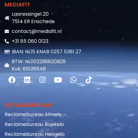
Laaressingel 20
7514 ER Enschede
contact@mediafit.nl
+31 85 060 0123
IBAN: NL15 KNAB 0257 5381 27
BTW: NL002296620B29
KvK: 65126548
RECLAMEBUREAU
Reclamebureau Almelo
Reclamebureau Boekelo
Reclamebureau Hengelo
Reclamebureau Lonneker