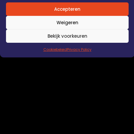
powered by
Mediafit
&
Oktavium
Accepteren
Algemene Voorwaarden
Disclaimer en privacy policy
Cookiebeleid EU
Weigeren
Bekijk voorkeuren
Cookiebeleid
Privacy Policy