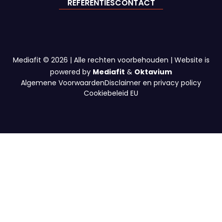
REFERENTIES
CONTACT
Accepteren
Weigeren
Mediafit © 2026 | Alle rechten voorbehouden | Website is
Bekijk voorkeuren
powered by
Mediafit
&
Oktavium
Algemene Voorwaarden
Disclaimer en privacy policy
Cookiebeleid
Privacy Policy
Cookiebeleid EU