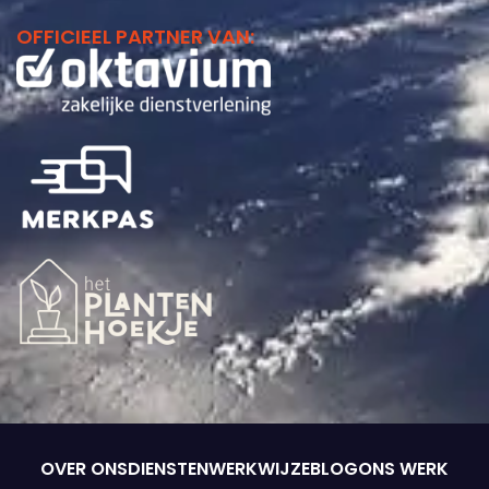
OFFICIEEL PARTNER VAN:
Beheer cookie
toestemming
Om de beste ervaringen te bieden, gebruiken wij technologieën
zoals cookies om informatie over je apparaat op te slaan en/of te
raadplegen. Door in te stemmen met deze technologieën kunnen
wij gegevens zoals surfgedrag of unieke ID's op deze site
verwerken. Als je geen toestemming geeft of uw toestemming
intrekt, kan dit een nadelige invloed hebben op bepaalde functies
en mogelijkheden.
OVER ONS
DIENSTEN
WERKWIJZE
BLOG
ONS WERK
Beheer diensten