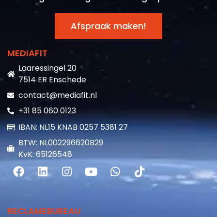
Afspraak maken!
MEDIAFIT
Laaressingel 20
7514 ER Enschede
contact@mediafit.nl
+31 85 060 0123
IBAN: NL15 KNAB 0257 5381 27
BTW: NL002296620B29
KvK: 65126548
RECLAMEBUREAU