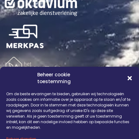
Beheer cookie
toestemming
Om de beste ervaringen te bieden, gebruiken wij technologieën
zoals cookies om informatie over je apparaat op te slaan en/of te
raadplegen. Door in te stemmen met deze technologieën kunnen
wij gegevens zoals surfgedrag of unieke ID's op deze site
OVER ONS
DIENSTEN
WERKWIJZE
BLOG
ONS WERK
verwerken. Als je geen toestemming geeft of uw toestemming
intrekt, kan dit een nadelige invloed hebben op bepaalde functies
REFERENTIES
CONTACT
en mogelijkheden.
Beheer diensten