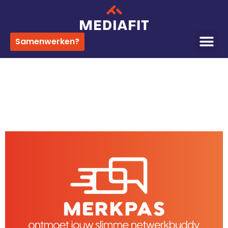
Samenwerken?
Categorie:
Signing
Merkpas: slimmer netwerken
voor ondernemers