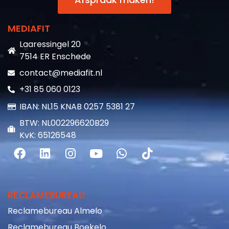
MEDIAFIT
Laaressingel 20
7514 ER Enschede
contact@mediafit.nl
+31 85 060 0123
IBAN: NL15 KNAB 0257 5381 27
BTW: NL002296620B29
KvK: 65126548
RECLAMEBUREAU
Reclamebureau Almelo
Reclamebureau Boekelo