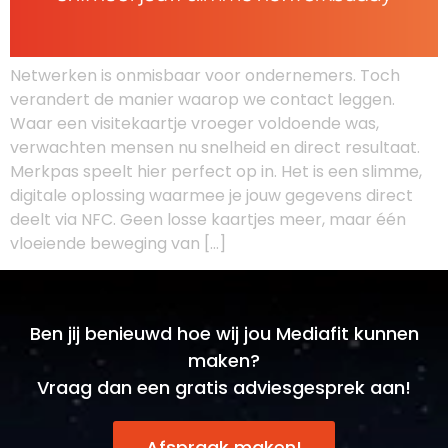
Netwerken is onmisbaar voor ondernemers. Toch
verandert de manier waarop we contact leggen.
Waar een visitekaartje vroeger voldoende was,
verwachten mensen nu snelheid en direct resultaat.
Merkpas speelt hier perfect op in. Het is een slimme,
digitale oplossing waarmee je jouw gegevens direct
deelt via NFC. Geen losse kaartjes meer, maar één
vloeiende beweging van […]
Ben jij benieuwd hoe wij jou Mediafit kunnen
maken?
Vraag dan een gratis adviesgesprek aan!
Afspraak maken!